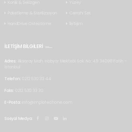
Konik & Sekizgen
Yüzey
Paketleme & Sterilizasyon
Cerrahi Set
HandDrive Osteotome
İletişim
İLETİŞİM BİLGİLERİ
Adres:
Aksaray Mah. Hobyar Mektebi Sok. No: 49 34098 Fatih –
İstanbul
Telefon:
0212 530 33 44
Faks:
0212 530 33 30
E-Posta:
info@implatechone.com
Sosyal Medya: