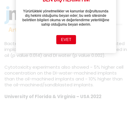
Yürürlükteki yönetmelikler ve kanunlar doğrultusunda 
diş hekimi olduğumu beyan eder; bu web sitesinde 
belirtilen bilgileri okuma ve değerlendirme yeterliliğine 
sahip olduğumu beyan ederim.
EVET
Bacteria growth on the oil-machined and sandblasted
implants was higher than the implants only machined in
oil (p value 0.014) and DI water (p value 0.002).
Cytotoxicity experiments also showed ~ 5% higher cell
concentration on the DI-water-machined implants
than the oil-machined implants and ~ 10% higher than
the oil-machined/sandblasted implants.
University of Florida & Virginia – USA 2022