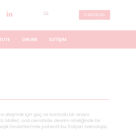
E-KATALOG
TUTE
ONLINE
İLETİŞİM
 ulaşmak için güç ve kontrolü bir araya
 Mallet, oral cerrahide devrim niteliğinde bir
şik Devletleri’nde patentli bu İtalyan teknolojisi,