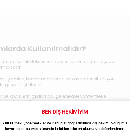
mlarda Kullanılmalıdır?
e hem de kemik dokusunun korunmasının önemli ölçüde
ılmaktadır.
-crest işlemleri, kemik modelleme ve osseodensifikasyon
 gerçekleştirilebilir.
 ve köprülerin çıkarılması, geleneksel yöntemlerle
olay hale gelir.
BEN DİŞ HEKİMİYİM
Yürürlükteki yönetmelikler ve kanunlar doğrultusunda diş hekimi olduğumu 
beyan eder; bu web sitesinde belirtilen bilgileri okuma ve değerlendirme 