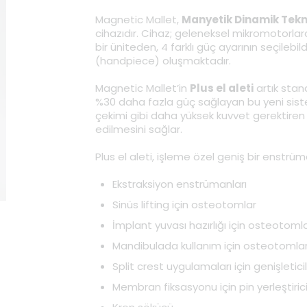
Magnetic Mallet,
Manyetik Dinamik Tekn
cihazıdır. Cihaz; geleneksel mikromotorla
bir üniteden, 4 farklı güç ayarının seçilebi
(handpiece) oluşmaktadır.
Magnetic Mallet’in
Plus el aleti
artık stan
%30 daha fazla güç sağlayan bu yeni sistem
çekimi gibi daha yüksek kuvvet gerektiren
edilmesini sağlar.
Plus el aleti, işleme özel geniş bir enstrüma
Ekstraksiyon enstrümanları
Sinüs lifting için osteotomlar
İmplant yuvası hazırlığı için osteotoml
Mandibulada kullanım için osteotomla
Split crest uygulamaları için genişletici
Membran fiksasyonu için pin yerleştirici