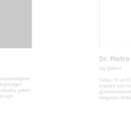
Dr. Pietr
Diş Çekimi
aşarısızlığının
Video, 15 ve 16
eştirdiğini
implant yeri ha
siyelini, çekim
göstermektedir
hı için
Magnetic Malle