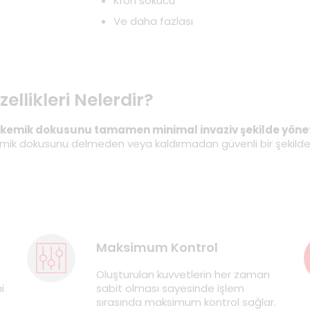
Kron sökücü
Ve daha fazlası
ellikleri Nelerdir?
k ve kemik dokusunu tamamen minimal invaziv şekilde yön
 ve kemik dokusunu delmeden veya kaldırmadan güvenli bir şekild
Maksimum Kontrol
Oluşturulan kuvvetlerin her zaman
i
sabit olması sayesinde işlem
sırasında maksimum kontrol sağlar.