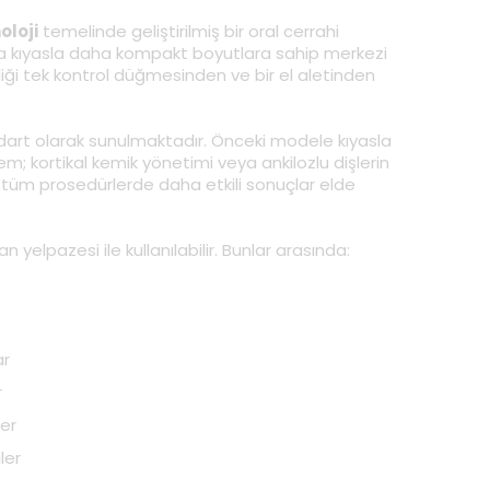
oloji
temelinde geliştirilmiş bir oral cerrahi
ra kıyasla daha kompakt boyutlara sahip merkezi
ldiği tek kontrol düğmesinden ve bir el aletinden
dart olarak sunulmaktadır. Önceki modele kıyasla
; kortikal kemik yönetimi veya ankilozlu dişlerin
 tüm prosedürlerde daha etkili sonuçlar elde
n yelpazesi ile kullanılabilir. Bunlar arasında:
ar
r
ler
ler