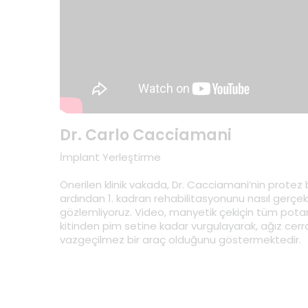
Dr. Carlo Cacciamani
İmplant Yerleştirme
Önerilen klinik vakada, Dr. Cacciamani’nin protez b
ardından 1. kadran rehabilitasyonunu nasıl gerçekl
gözlemliyoruz. Video, manyetik çekiçin tüm potan
kitinden pim setine kadar vurgulayarak, ağız cerra
vazgeçilmez bir araç olduğunu göstermektedir.