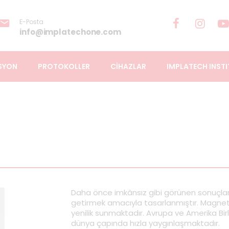
E-Posta
info@implatechone.com
SYON
PROTOKOLLER
CİHAZLAR
IMPLATECH INSTI
Daha önce imkânsız gibi görünen sonuçlara
getirmek amacıyla tasarlanmıştır. Magnetic
yenilik sunmaktadır. Avrupa ve Amerika Birle
dünya çapında hızla yaygınlaşmaktadır.